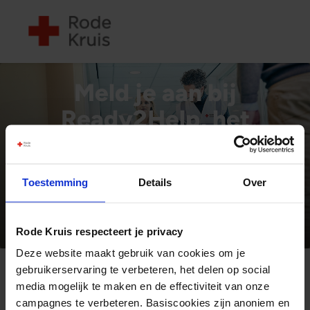
Meld je aan bij
Ready2Help, het
burgerhelpnetwerk van
het Rode Kruis
Toestemming
Details
Over
Meld je aan
Meer weten
Rode Kruis respecteert je privacy
Deze website maakt gebruik van cookies om je
gebruikerservaring te verbeteren, het delen op social
Tienduizenden
media mogelijk te maken en de effectiviteit van onze
mensen staan
campagnes te verbeteren. Basiscookies zijn anoniem en